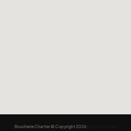
Boucherie Chartier © Copyright
2026
by Luxtechweb