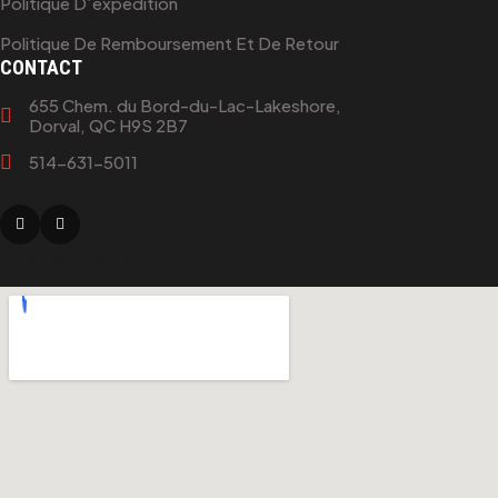
Politique D’expédition
Politique De Remboursement Et De Retour
CONTACT
655 Chem. du Bord-du-Lac-Lakeshore,
Dorval, QC H9S 2B7
514-631-5011
Visitez-nous