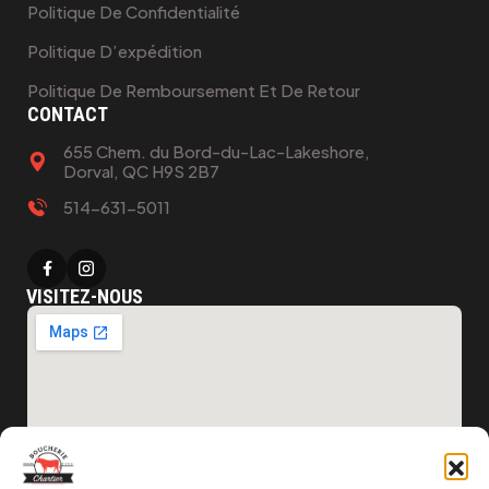
Politique De Confidentialité
Politique D’expédition
Politique De Remboursement Et De Retour
CONTACT
655 Chem. du Bord-du-Lac-Lakeshore,
Dorval, QC H9S 2B7
514-631-5011
VISITEZ-NOUS