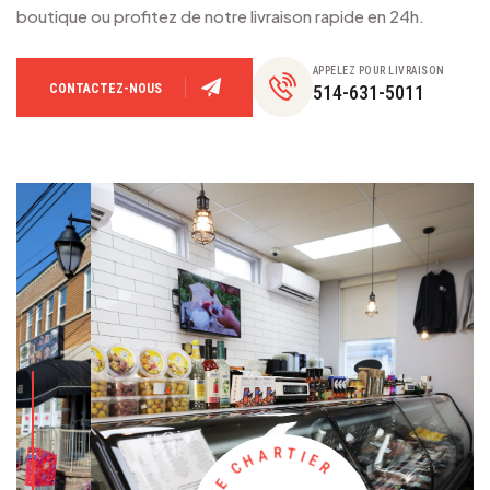
boutique ou profitez de notre livraison rapide en 24h.
APPELEZ POUR LIVRAISON
CONTACTEZ-NOUS
514-631-5011
H
A
C
R
E
T
I
I
R
E
E