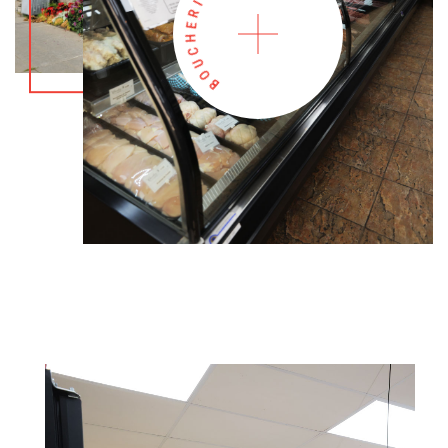
R
H
C
U
O
B