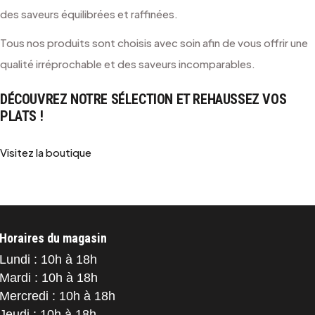
des saveurs équilibrées et raffinées.
Tous nos produits sont choisis avec soin afin de vous offrir une
qualité irréprochable et des saveurs incomparables.
DÉCOUVREZ NOTRE SÉLECTION ET REHAUSSEZ VOS
PLATS !
Visitez la boutique
Horaires du magasin
Lundi : 10h à 18h
Mardi : 10h à 18h
Mercredi : 10h à 18h
Jeudi : 10h à 18h