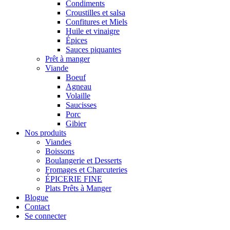
Condiments
Croustilles et salsa
Confitures et Miels
Huile et vinaigre
Épices
Sauces piquantes
Prêt à manger
Viande
Boeuf
Agneau
Volaille
Saucisses
Porc
Gibier
Nos produits
Viandes
Boissons
Boulangerie et Desserts
Fromages et Charcuteries
ÉPICERIE FINE
Plats Prêts à Manger
Blogue
Contact
Se connecter