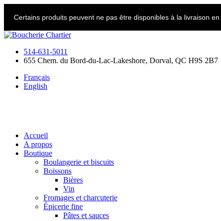
Skip
to
Certains produits peuvent ne pas être disponibles à la livraison e
content
514-631-5011
655 Chem. du Bord-du-Lac-Lakeshore, Dorval, QC H9S 2B7
Français
English
Accueil
A propos
Boutique
Boulangerie et biscuits
Boissons
Bières
Vin
Fromages et charcuterie
Épicerie fine
Pâtes et sauces