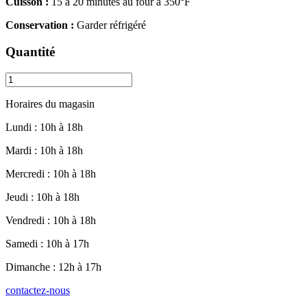
Cuisson :
15 à 20 minutes au four à 350°F
Conservation :
Garder réfrigéré
Quantité
Pommes
de
terre
Horaires du magasin
rôties
quantity
Lundi : 10h à 18h
Mardi : 10h à 18h
Mercredi : 10h à 18h
Jeudi : 10h à 18h
Vendredi : 10h à 18h
Samedi : 10h à 17h
Dimanche : 12h à 17h
contactez-nous