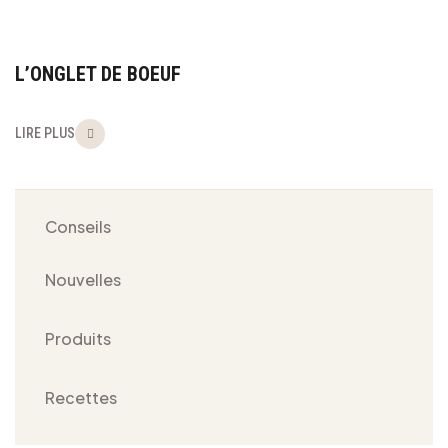
L’onglet
10
MAI
de
L’ONGLET DE BOEUF
2024
boeuf
LIRE PLUS
Conseils
Nouvelles
Produits
Recettes