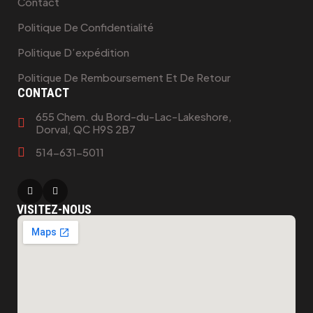
Contact
Politique De Confidentialité
Politique D’expédition
Politique De Remboursement Et De Retour
CONTACT
655 Chem. du Bord-du-Lac-Lakeshore,
Dorval, QC H9S 2B7
514-631-5011
VISITEZ-NOUS