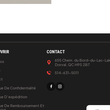
VRIR
CONTACT
655 Chem. du Bord-du-Lac-Lak
pos
Dorval, QC H9S 2B7
e
514-631-5011
ct
ue De Confidentialité
que D’expédition
que De Remboursement Et
our