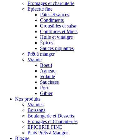
Fromages et charcuterie
Épicerie fine
Pâtes et sauces
Condiments
Croustilles et salsa
Confitures et Miels
Huile et vinaigre
Épices
Sauces piquantes
Prêt à manger
Viande
Boeuf
Agneau
Volaille
Saucisses
Porc
Gibier
Nos produits
Viandes
Boissons
Boulangerie et Desserts
Fromages et Charcuteries
ÉPICERIE FINE
Plats Prêts à Manger
Blogue