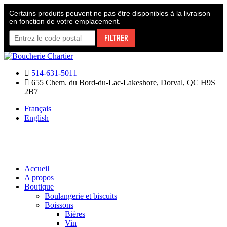
Skip
Certains produits peuvent ne pas être disponibles à la livraison
to
en fonction de votre emplacement.
content
FILTRER
514-631-5011
655 Chem. du Bord-du-Lac-Lakeshore, Dorval, QC H9S
2B7
Français
English
Accueil
A propos
Boutique
Boulangerie et biscuits
Boissons
Bières
Vin