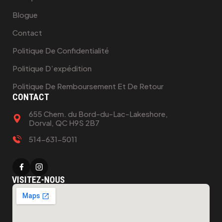
Blogue
Contact
Politique De Confidentialité
Politique D’expédition
Politique De Remboursement Et De Retour
CONTACT
655 Chem. du Bord-du-Lac-Lakeshore,
Dorval, QC H9S 2B7
514-631-5011
VISITEZ-NOUS