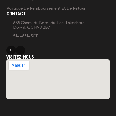
Politique De Remboursement Et De Retour
CONTACT
655 Chem. du Bord-du-Lac-Lakeshore,
Dorval, QC H9S 2B7
514-631-5011
VISITEZ-NOUS