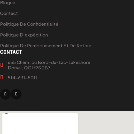
Blogue
Contact
Politique De Confidentialité
Politique D’expédition
Politique De Remboursement Et De Retour
CONTACT
655 Chem. du Bord-du-Lac-Lakeshore,
Dorval, QC H9S 2B7
514-631-5011
Visitez-nous