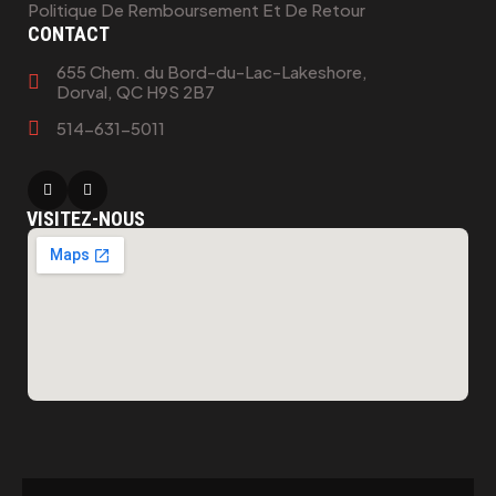
Politique De Remboursement Et De Retour
CONTACT
655 Chem. du Bord-du-Lac-Lakeshore,
Dorval, QC H9S 2B7
514-631-5011
VISITEZ-NOUS