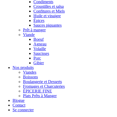
Condiments
Croustilles et salsa
Confitures et Miels
Huile et vinaigre
Épices
Sauces piquantes
Prêt à manger
Viande
Boeuf
Agneau
Volaille
Saucisses
Porc
Gibier
Nos produits
Viandes
Boissons
Boulangerie et Desserts
Fromages et Charcuteries
ÉPICERIE FINE
Plats Prêts à Manger
Blogue
Contact
Se connecter