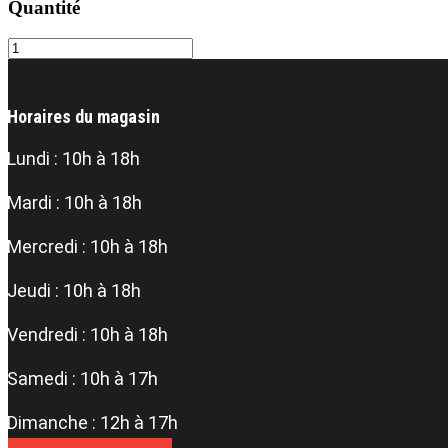
Quantité
Condiment
balsamique
blanc
–
Horaires du magasin
Acetaia
del
Casato
Lundi : 10h à 18h
Bertoni
quantity
Mardi : 10h à 18h
Mercredi : 10h à 18h
Jeudi : 10h à 18h
Vendredi : 10h à 18h
Samedi : 10h à 17h
Dimanche : 12h à 17h