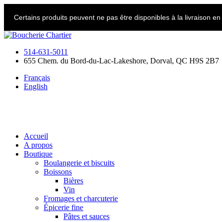
Skip
to
Certains produits peuvent ne pas être disponibles à la livraison e
content
514-631-5011
655 Chem. du Bord-du-Lac-Lakeshore, Dorval, QC H9S 2B7
Français
English
Accueil
A propos
Boutique
Boulangerie et biscuits
Boissons
Bières
Vin
Fromages et charcuterie
Épicerie fine
Pâtes et sauces