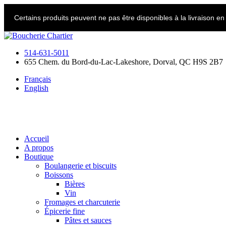
Skip
to
Certains produits peuvent ne pas être disponibles à la livraison e
content
514-631-5011
655 Chem. du Bord-du-Lac-Lakeshore, Dorval, QC H9S 2B7
Français
English
Accueil
A propos
Boutique
Boulangerie et biscuits
Boissons
Bières
Vin
Fromages et charcuterie
Épicerie fine
Pâtes et sauces