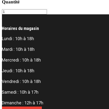
Quantité
Bouillon
de
légumes
–
Horaires du magasin
Pacific
Foods
quantity
Lundi : 10h à 18h
Mardi : 10h à 18h
Mercredi : 10h à 18h
Jeudi : 10h à 18h
Vendredi : 10h à 18h
Samedi : 10h à 17h
Dimanche : 12h à 17h