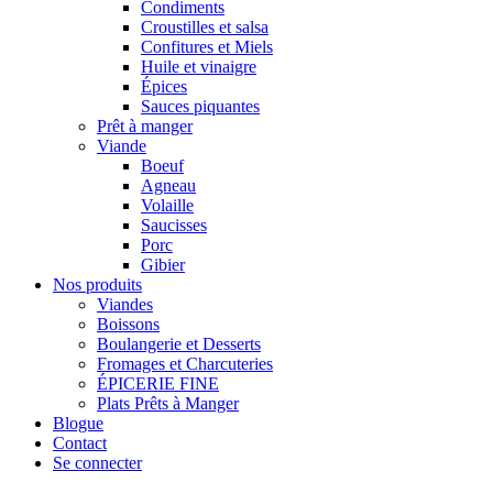
Condiments
Croustilles et salsa
Confitures et Miels
Huile et vinaigre
Épices
Sauces piquantes
Prêt à manger
Viande
Boeuf
Agneau
Volaille
Saucisses
Porc
Gibier
Nos produits
Viandes
Boissons
Boulangerie et Desserts
Fromages et Charcuteries
ÉPICERIE FINE
Plats Prêts à Manger
Blogue
Contact
Se connecter