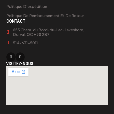
Politique D’expédition
Politique De Remboursement Et De Retour
CONTACT
655 Chem. du Bord-du-Lac-Lakeshore,
Dorval, QC H9S 2B7
514-631-5011
VISITEZ-NOUS