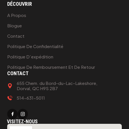
DÉCOUVRIR
A Propos
Blogue
Contact
Politique De Confidentialité
Politique D’expédition
Politique De Remboursement Et De Retour
CONTACT
655 Chem. du Bord-du-Lac-Lakeshore,
Dorval, QC H9S 2B7
514-631-5011
VISITEZ-NOUS