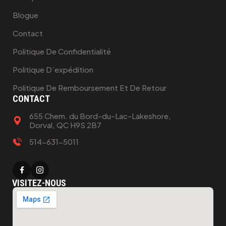
Blogue
Contact
Politique De Confidentialité
Politique D’expédition
Politique De Remboursement Et De Retour
CONTACT
655 Chem. du Bord-du-Lac-Lakeshore,
Dorval, QC H9S 2B7
514-631-5011
VISITEZ-NOUS