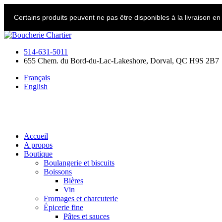
Skip
to
Certains produits peuvent ne pas être disponibles à la livraison e
content
514-631-5011
655 Chem. du Bord-du-Lac-Lakeshore, Dorval, QC H9S 2B7
Français
English
Accueil
A propos
Boutique
Boulangerie et biscuits
Boissons
Bières
Vin
Fromages et charcuterie
Épicerie fine
Pâtes et sauces