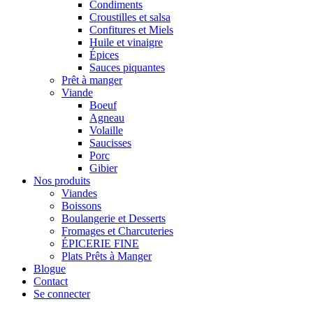
Condiments
Croustilles et salsa
Confitures et Miels
Huile et vinaigre
Épices
Sauces piquantes
Prêt à manger
Viande
Boeuf
Agneau
Volaille
Saucisses
Porc
Gibier
Nos produits
Viandes
Boissons
Boulangerie et Desserts
Fromages et Charcuteries
ÉPICERIE FINE
Plats Prêts à Manger
Blogue
Contact
Se connecter